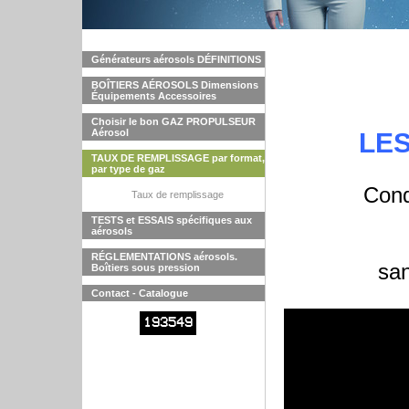
Générateurs aérosols DÉFINITIONS
BOÎTIERS AÉROSOLS Dimensions
Équipements Accessoires
Choisir le bon GAZ PROPULSEUR
Aérosol
LE
TAUX DE REMPLISSAGE par format,
par type de gaz
Cond
Taux de remplissage
TESTS et ESSAIS spécifiques aux
aérosols
RÉGLEMENTATIONS aérosols.
san
Boîtiers sous pression
Contact - Catalogue
193549