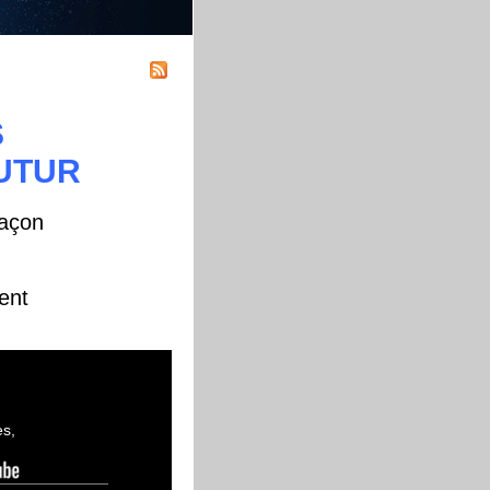
S
UTUR
façon
ent
es,