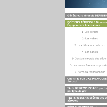
Générateurs aérosols DÉFINIT
BOÎTIERS AÉROSOLS Dimensi
Équipements Accessoires
1- Les boîtiers
2- Les valves
3- Les diffuseurs ou buses
4- Les capots
5- Gestion intégrale des déco
6- Les autres fermetures possib
7- Aérosols rechargeables
Choisir le bon GAZ PROPULS
Aérosol
TAUX DE REMPLISSAGE par for
par type de gaz
TESTS et ESSAIS spécifiques a
aérosols