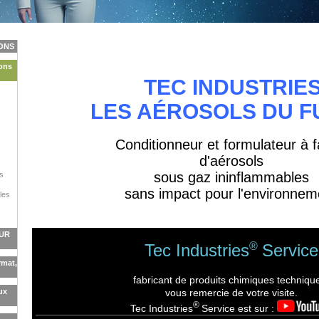
IONS
ons
TEC INDUSTRIE
LES AÉROSOLS DU F
Conditionneur et formulateur à 
d'aérosols
sous gaz ininflammables
rs
sans impact pour l'environnem
les
EUR
®
Tec Industries
Service
mat,
fabricant de produits chimiques techniqu
ux
vous remercie de votre visite.
®
Tec Industries
Service est sur :